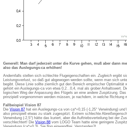
Generell: Man darf jederzeit unter die Kurve gehen, muß aber dann m
also das Auslegungs-ca erhöhen!
Andernfalls stellen sich schlechte Flugeigenschaften ein.
Zugleich
ergibt si
Leistungsverlust, so daß gut abgewogen werden sollte, wenn man sich unter
begibt. Diese Linie sollte ziemlich gut den Bereich empirischer Optimalität 
gehört ein Auslegungs-ca von etwa 0,2...0,4, mal als grober Anhaltswert. Di
logischen Weg der Anpassung des Flügels an eine andere Zuspitzung. Das 
prinzipiell vorgenommen werden müssen, je nachdem, in welche Richtung m
Fallbeispiel Vision 87
Die
Vision 87
hat ein Auslegungs-ca von ca*=0,15 (-1,25° Verwindung)
und
l
also prinzipiell etwas zu stark zugespitzt. Extrem schlechte Abreißeigensc
Verwindung (-2,5°) hätte das kuriert, aber die Auftriebsverteilung bei der Zu
verschlechtert! Die
Vision 88
vom LOGO Team hatte eine geringere Zuspitz
Verwindung (ca*=0,3). Sie flog einwandfrei. Verstanden?!