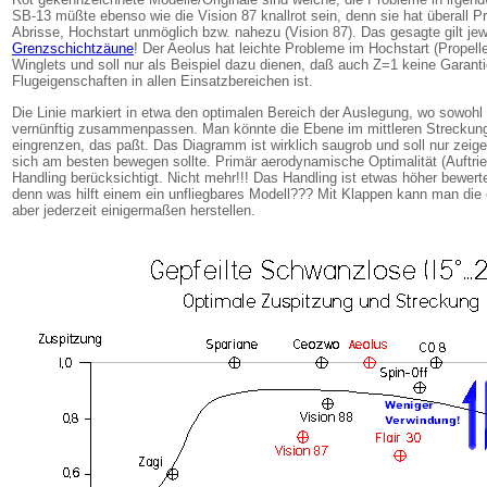
SB-13 müßte ebenso wie die Vision 87 knallrot sein, denn sie hat überall 
Abrisse, Hochstart unmöglich bzw. nahezu (Vision 87). Das gesagte gilt jew
Grenzschichtzäune
! Der Aeolus hat leichte Probleme im Hochstart (Propelle
Winglets und soll nur als Beispiel dazu dienen, daß auch Z=1 keine Garanti
Flugeigenschaften in allen Einsatzbereichen ist.
Die Linie markiert in etwa den optimalen Bereich der Auslegung, wo sowohl
vernünftig zusammenpassen. Man könnte die Ebene im mittleren Streckung
eingrenzen, das paßt. Das Diagramm ist wirklich saugrob und soll nur zeig
sich am besten bewegen sollte. Primär aerodynamische Optimalität (Auftrie
Handling berücksichtigt. Nicht mehr!!! Das Handling ist etwas höher bewertet
denn was hilft einem ein unfliegbares Modell??? Mit Klappen kann man die
aber jederzeit einigermaßen herstellen.