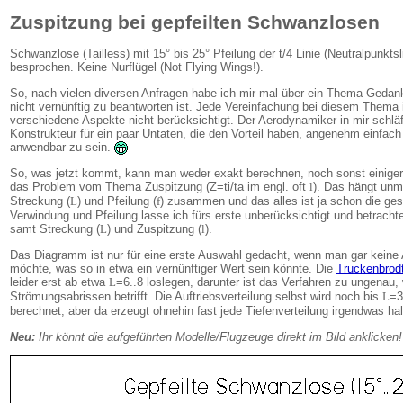
Zuspitzung bei gepfeilten Schwanzlosen
Schwanzlose (Tailless) mit 15° bis 25° Pfeilung der t/4 Linie (Neutralpunkts
besprochen. Keine Nurflügel (Not Flying Wings!).
So, nach vielen diversen Anfragen habe ich mir mal über ein Thema Gedan
nicht vernünftig zu beantworten ist. Jede Vereinfachung bei diesem Thema i
verschiedene Aspekte nicht berücksichtigt. Der Aerodynamiker in mir schläft
Konstrukteur für ein paar Untaten, die den Vorteil haben, angenehm einfach 
anwendbar zu sein.
So, was jetzt kommt, kann man weder exakt berechnen, noch sonst einiger
das Problem vom Thema Zuspitzung (Z=ti/ta im engl. oft
l
). Das hängt unmi
Streckung (
L
) und Pfeilung (
f
) zusammen und das alles ist ja schon die ge
Verwindung und Pfeilung lasse ich fürs erste unberücksichtigt und betrach
samt Streckung (
L
) und Zuspitzung (
l
).
Das Diagramm ist nur für eine erste Auswahl gedacht, wenn man gar keine
möchte, was so in etwa ein vernünftiger Wert sein könnte. Die
Truckenbrod
leider erst ab etwa
L
=6..8 loslegen, darunter ist das Verfahren zu ungenau
Strömungsabrissen betrifft. Die Auftriebsverteilung selbst wird noch bis
L
=3
berechnet, aber da erzeugt ohnehin fast jede Tiefenverteilung irgendwas hal
Neu:
Ihr könnt die aufgeführten Modelle/Flugzeuge direkt im Bild anklicken!