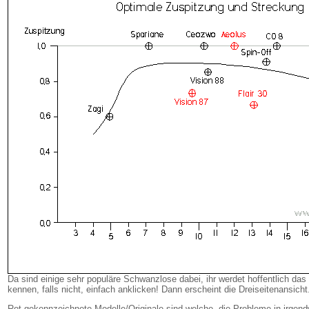
Da sind einige sehr populäre Schwanzlose dabei, ihr werdet hoffentlich das
kennen, falls nicht, einfach anklicken! Dann erscheint die Dreiseitenansicht
Rot gekennzeichnete Modelle/Originale sind welche, die Probleme in irgen