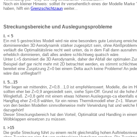
Noch ein kleiner Hinweis: solltet ihr versehentlich eines der Modelle Marke
haben, hilft ein
Grenzschichtzaun
weiter...
Streckungsbereiche und Auslegungsprobleme
L
< 5
Ein mit 5 gestrecktes Modell wird nie eine besonders gute Leistung erreiche
dominierenden 3D Aerodynamik stärker zugespitzt sein, ohne Abrißprobl
verläuft die Optimalitätslinie recht weit unten, da in dem Fall dann ausna
erheblich dominieren, daß alles andere schlichtweg quatsch wäre.
Unter
L
=5 dominiert die 3D Aerodynamik, daher der Abfall der optimalen Zus
Beispiel darf gar nicht mehr mit 2D betrachtet werden, es stimmt schlicht
bereitet eine Zuspitzung Z=0 bei einem Delta auch keine Probleme! An jed
wäre das unfliegbar!!!
L
5...15
Hier liegen wir mittendrin, Z=0,8...1,0 ist empfehlenswert. Modelle, die im 
sollten eher bei Z=0,9 angesiedelt sein, siehe Spin-Off. Grund ist die hohe
Wingletfuß. Z=0,8 geht mit einem etwas höheren Auslegungs-ca ebenfalls ei
Hangflug eher Z=0,8 wählen, für ein reines Thermikmodell eher Z=1. Waru
von den beiden Modellen sinnvollerweise mehr Verwindung hat und welche 
dazugehört!
Dieser Streckungsbereich hat den Vorteil, Optimalität und Handling in ein
Wölbklappen einsetzen zu müssen.
L
>15
Die große Streckung führt zu einem recht gleichmäßig hohen Auftriebsnive