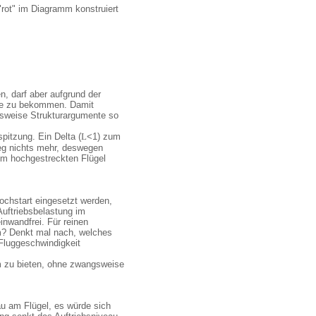
 "rot" im Diagramm konstruiert
n, darf aber aufgrund der
eme zu bekommen. Damit
hmsweise Strukturargumente so
pitzung. Ein Delta (
L
<1) zum
weg nichts mehr, deswegen
em hochgestreckten Flügel
Hochstart eingesetzt werden,
 Auftriebsbelastung im
nwandfrei. Für reinen
m? Denkt mal nach, welches
Fluggeschwindigkeit
em zu bieten, ohne zwangsweise
au am Flügel, es würde sich