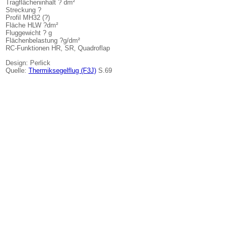
Tragflächeninhalt ? dm²
Streckung ?
Profil MH32 (?)
Fläche HLW ?dm²
Fluggewicht ? g
Flächenbelastung ?g/dm²
RC-Funktionen HR, SR, Quadroflap
Design: Perlick
Quelle:
Thermiksegelflug (F3J)
S.69