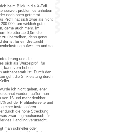
ich beim Blick in die X-Foil
entenbeiwert problemlos anheben
uder nach oben getrimmt
 Profil hat sich zwar als nicht
n 200.000, um wirklich gute
an, gerne auch mehr. Im
ermikbretter ab 3,0m die
 zu übertreiben, denn genau
der ist für ein Brettprofil
henbelastung aufweisen und so
Anforderung und die
s sich als Wurzelprofil für
tzt, kann vom hohen
 auftriebsstark ist. Durch den
ten geht die Sinkleistung durch
eller.
würde ich nicht gehen, eher
gerechnet werden, außer man
en von 16 und mehr denkbar.
85% auf der Profilunterseite und
g einer instationären
Der durch die hohe Streckung
 was zwar flugmechanisch für
ieriges Handling verursacht.
egt man schneller oder