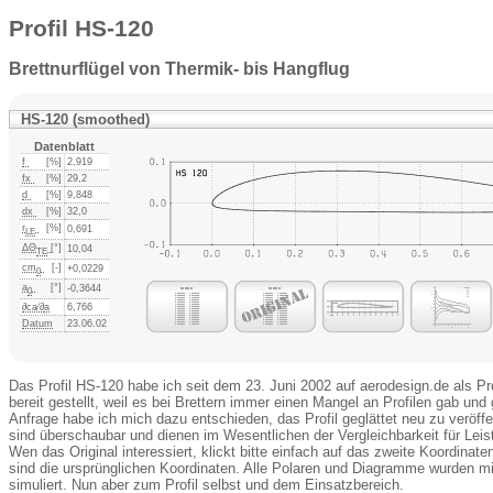
Profil HS-120
Brettnurflügel von Thermik- bis Hangflug
HS-120 (smoothed)
Datenblatt
f
[%]
2,919
fx
[%]
29,2
d
[%]
9,848
dx
[%]
32,0
r
[%]
0,691
LE
ΔΘ
[°]
10,04
TE
cm
[-]
+0,0229
0
a
[°]
-0,3644
0
∂ca⁄∂
a
6,766
Datum
23.06.02
Das Profil HS-120 habe ich seit dem 23. Juni 2002 auf aerodesign.de als P
bereit gestellt, weil es bei Brettern immer einen Mangel an Profilen gab und 
Anfrage habe ich mich dazu entschieden, das Profil geglättet neu zu veröffe
sind überschaubar und dienen im Wesentlichen der Vergleichbarkeit für Lei
Wen das Original interessiert, klickt bitte einfach auf das zweite Koordinate
sind die ursprünglichen Koordinaten. Alle Polaren und Diagramme wurden mit
simuliert. Nun aber zum Profil selbst und dem Einsatzbereich.