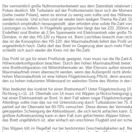
Der vermeintlich große Nullmomentenbeiwert aus dem Datenblatt relativiert s
Polare deutlich. Mit Turbulator auf der Profilunterseite lässt sich der Mom
(siehe zweite Polare), wenn es einmal zu wenig sein sollte und das Höhenr
werden müsste. Und schon sind wir wieder beim leidigen Thema Re-Zahl: Das
sonderlich empfindlich herausgestellt, aber erfordert eine solide Re-Zahl vo
Leistungen zu liefern. In Flügeltiefe gesprochen fängt das bei 220..250mm 
Endeffekt sind Bretter ab 2,5m Spannweite mit Elektroantrieb oder große Th
Domäne, in der das HS-120 zu Hause ist. Beim Leichtbau braucht man nicht
das ist die Konzeption des HS-120: den Maximalauftrieb liefert das Profil und 
ungewöhnlich hoch. Dafür darf das Brett im Gegenzug aber auch mehr Fläc
schließt sich auch wieder der Kreis mit der Re-Zahl.
Das Profil ist gut für einen Profilstrak geeignet, man muss nur die Re-Zahl 
Höhenruderkonfiguration beachten. Durch den hohen Maximalauftrieb bietet e
eine Brettkonfiguration mit Mittenhöhenruder an. Wer Elevons außen einse
Maximalauftrieb innen überrascht werden, wenn das Außenprofil nicht ähnlich
hohen Maximalauftrieb ist eine höhere Flügelstreckung Pflicht, denn ansons
den zu hohen induzierten Widerstand im wahrsten Sinne des Wortes in den K
Was bedeutet das konkret für einen Brettentwurf? Unter Flügelstreckung 10 
Richtung
L
=11..14. Oberhalb von 14 muss mit
Wippen
(
a
-Nickschwingung) 
hat einen Elektroantrieb an Bord. In dem Fall wären sogar Flügelstreckung
Allerdings sollte man das nur mit Unterstützung durch Turbulatoren bei 75..
partiell auf der Oberseite bei 60-70% versuchen. Diese dienen der Vermeidun
gekoppelten Schwingung der Ablöseblasen, die sich leicht anfachen kann. 
größere Auftriebsanstieg kann in dem Fall zum gefürchteten
Wippen
führen,
das Brett ungefährlich ist, aber einfach ein unschönes Flugbild und ein schw
Das Wippen tritt im Regelfall nur bei bestimmten Geschwindigkeiten auf, fli