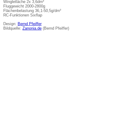
Wingletläche 2x 3,6dm²
Fluggewicht 2000-2800g
Flächenbelastung 36,1-50,5g/dm²
RC-Funktionen Sixflap
Design:
Bernd Pfeiffer
Bildquelle:
Zanonia.de
(Bernd Pfeiffer)