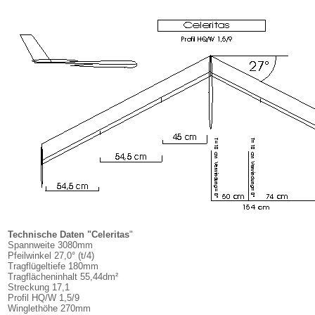
Technische Daten "Celeritas
"
Spannweite 3080mm
Pfeilwinkel 27,0° (t/4)
Tragflügeltiefe 180mm
Tragflächeninhalt 55,44dm²
Streckung 17,1
Profil HQ/W 1,5/9
Winglethöhe 270mm