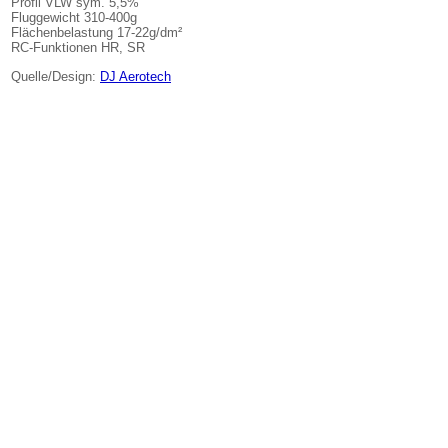
Profil VLW sym. 5,5%
Fluggewicht 310-400g
Flächenbelastung 17-22g/dm²
RC-Funktionen HR, SR
Quelle/Design:
DJ Aerotech