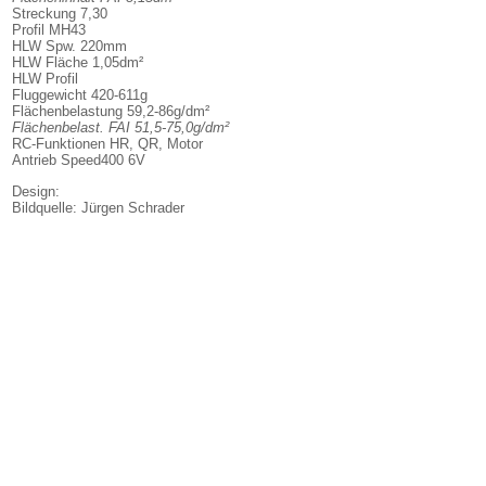
Streckung 7,30
Profil MH43
HLW Spw. 220mm
HLW Fläche 1,05dm²
HLW Profil
Fluggewicht 420-611g
Flächenbelastung 59,2-86g/dm²
Flächenbelast. FAI 51,5-75,0g/dm²
RC-Funktionen HR, QR, Motor
Antrieb Speed400 6V
Design:
Bildquelle: Jürgen Schrader