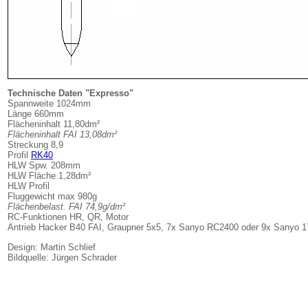
Technische Daten "Expresso
"
Spannweite 1024mm
Länge 660mm
Flächeninhalt 11,80dm²
Flächeninhalt FAI 13,08dm²
Streckung 8,9
Profil
RK40
HLW Spw. 208mm
HLW Fläche 1,28dm²
HLW Profil
Fluggewicht max 980g
Flächenbelast. FAI
74,9g/dm²
RC-Funktionen HR, QR, Motor
Antrieb Hacker B40 FAI, Graupner 5x5, 7x Sanyo RC2400 oder 9x Sanyo 
Design: Martin Schlief
Bildquelle: Jürgen Schrader