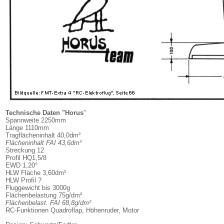
Technische Daten "Horus
"
Spannweite 2250mm
Länge 1110mm
Tragflächeninhalt 40,0dm²
Flächeninhalt FAI 43,6dm²
Streckung 12
Profil HQ1,5/8
EWD 1,20°
HLW Fläche 3,60dm²
HLW Profil ?
Fluggewicht bis 3000g
Flächenbelastung 75g/dm²
Flächenbelast. FAI
68,8g/dm²
RC-Funktionen Quadroflap, Höhenruder, Motor