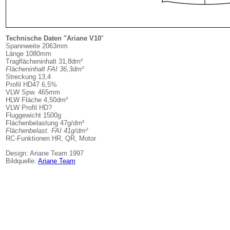
Technische Daten "Ariane V10
"
Spannweite 2063mm
Länge 1080mm
Tragflächeninhalt 31,8dm²
Flächeninhalt FAI 36,3dm²
Streckung 13,4
Profil HD47 6,5%
VLW Spw. 465mm
HLW Fläche 4,50dm²
VLW Profil HD?
Fluggewicht 1500g
Flächenbelastung 47g/dm²
Flächenbelast. FAI
41g/dm²
RC-Funktionen HR, QR, Motor
Design: Ariane Team 1997
Bildquelle:
Ariane Team