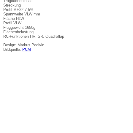
Tragflächeninhalt
Streckung
Profil MH32-7,5%
Spannweite VLW mm
Fläche HLW
Profil VLW
Fluggewicht 1650g
Flächenbelastung
RC-Funktionen HR, SR, Quadroflap
Design: Markus Podivin
Bildquelle:
PCM