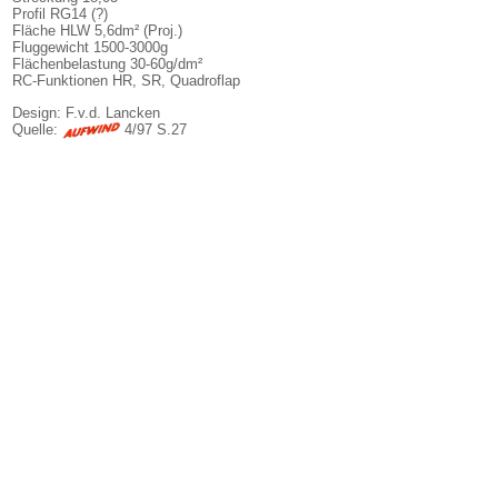
Profil RG14 (?)
Fläche HLW 5,6dm² (Proj.)
Fluggewicht 1500-3000g
Flächenbelastung 30-60g/dm²
RC-Funktionen HR, SR, Quadroflap
Design: F.v.d. Lancken
Quelle:
4/97 S.27