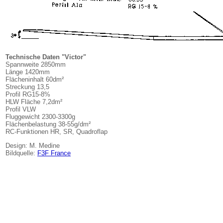
Technische Daten "Victor"
Spannweite 2850mm
Länge 1420mm
Flächeninhalt 60dm²
Streckung 13,5
Profil RG15-8%
HLW Fläche 7,2dm²
Profil VLW
Fluggewicht 2300-3300g
Flächenbelastung 38-55g/dm²
RC-Funktionen HR, SR, Quadroflap
Design: M. Medine
Bildquelle:
F3F France