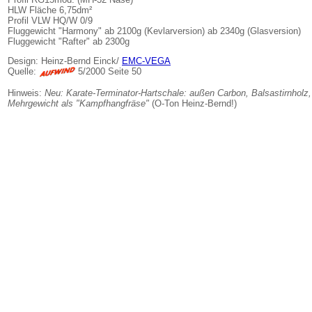
HLW Fläche 6,75dm²
Profil VLW HQ/W 0/9
Fluggewicht "Harmony" ab 2100g (Kevlarversion) ab 2340g (Glasversion)
Fluggewicht "Rafter" ab 2300g
Design: Heinz-Bernd Einck/
EMC-VEGA
Quelle:
5/2000 Seite 50
Hinweis:
Neu: Karate-Terminator-Hartschale: außen Carbon, Balsastirnholz,
Mehrgewicht als "Kampfhangfräse"
(O-Ton Heinz-Bernd!)