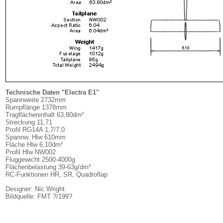
Technische Daten "Electra E1"
Spannweite 2732mm
Rumpflänge 1378mm
Tragflächeninhalt 63,80dm²
Streckung 11,71
Profil RG14A 1,7/7,0
Spannw. Hlw 610mm
Fläche Hlw 6,10dm²
Profil Hlw NW002
Fluggewicht 2500-4000g
Flächenbelastung 39-63g/dm²
RC-Funktionen HR, SR, Quadroflap
Designer: Nic Wright
Bildquelle: FMT ?/199?